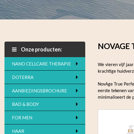
NOVAGE 
Onze producten:
NANO CELLCARE THERAPIE
We vieren vijf ja
krachtige huidverz
DOTERRA
NovAge True Perfec
AANBIEDINGSBROCHURE
eerste tekenen van
minimaliseert de p
BAD & BODY
FOR MEN
HAAR