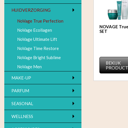
HUIDVERZORGING
NoVage True Perfection
NOVAGE True 
NoVage Ecollagen
SET
NoVage Ultimate Lift
NoVage Time Restore
NoVage Bright Sublime
BEKIJK
NoVage Men
PRODUC
MAKE-UP
PARFUM
SEASONAL
WELLNESS