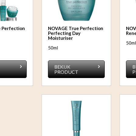
Perfection
NOVAGE True Perfection
NOV
Perfecting Day
Rene
Moisturiser
50m
50ml
BEKIJK
B
T
PRODUCT
P