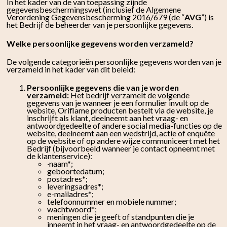
In het kader van de van toepassing zijnde
gegevensbeschermingswet (inclusief de Algemene
Verordening Gegevensbescherming 2016/679 (de “
AVG
”) is
het Bedrijf de beheerder van je persoonlijke gegevens.
Welke persoonlijke gegevens worden verzameld?
De volgende categorieën persoonlijke gegevens worden van je
verzameld in het kader van dit beleid:
Persoonlijke gegevens die van je worden
verzameld:
Het bedrijf verzamelt de volgende
gegevens van je wanneer je een formulier invult op de
website, Oriflame producten bestelt via de website, je
inschrijft als klant, deelneemt aan het vraag- en
antwoordgedeelte of andere social media-functies op de
website, deelneemt aan een wedstrijd, actie of enquête
op de website of op andere wijze communiceert met het
Bedrijf (bijvoorbeeld wanneer je contact opneemt met
de klantenservice):
·naam*;
geboortedatum;
postadres*;
leveringsadres*;
e-mailadres*;
telefoonnummer en mobiele nummer;
wachtwoord*;
meningen die je geeft of standpunten die je
inneemt in het vraag- en antwoordgedeelte op de