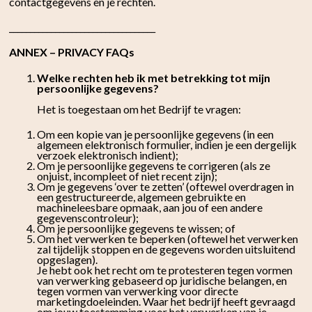
contactgegevens en je rechten.
___________________________________
ANNEX – PRIVACY FAQs
Welke rechten heb ik met betrekking tot mijn
persoonlijke gegevens?
Het is toegestaan om het Bedrijf te vragen:
Om een kopie van je persoonlijke gegevens (in een
algemeen elektronisch formulier, indien je een dergelijk
verzoek elektronisch indient);
Om je persoonlijke gegevens te corrigeren (als ze
onjuist, incompleet of niet recent zijn);
Om je gegevens ‘over te zetten’ (oftewel overdragen in
een gestructureerde, algemeen gebruikte en
machineleesbare opmaak, aan jou of een andere
gegevenscontroleur);
Om je persoonlijke gegevens te wissen; of
Om het verwerken te beperken (oftewel het verwerken
zal tijdelijk stoppen en de gegevens worden uitsluitend
opgeslagen).
Je hebt ook het recht om te protesteren tegen vormen
van verwerking gebaseerd op juridische belangen, en
tegen vormen van verwerking voor directe
marketingdoeleinden. Waar het bedrijf heeft gevraagd
om jouw toestemming voor het verwerken van je