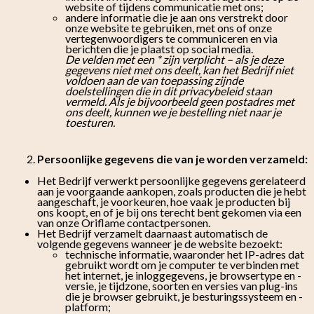
website of tijdens communicatie met ons;
andere informatie die je aan ons verstrekt door
onze website te gebruiken, met ons of onze
vertegenwoordigers te communiceren en via
berichten die je plaatst op social media.
De velden met een * zijn verplicht – als je deze
gegevens niet met ons deelt, kan het Bedrijf niet
voldoen aan de van toepassing zijnde
doelstellingen die in dit privacybeleid staan
vermeld. Als je bijvoorbeeld geen postadres met
ons deelt, kunnen we je bestelling niet naar je
toesturen.
Persoonlijke gegevens die van je worden verzameld:
Het Bedrijf verwerkt persoonlijke gegevens gerelateerd
aan je voorgaande aankopen, zoals producten die je hebt
aangeschaft, je voorkeuren, hoe vaak je producten bij
ons koopt, en of je bij ons terecht bent gekomen via een
van onze Oriflame contactpersonen.
Het Bedrijf verzamelt daarnaast automatisch de
volgende gegevens wanneer je de website bezoekt:
technische informatie, waaronder het IP-adres dat
gebruikt wordt om je computer te verbinden met
het internet, je inloggegevens, je browsertype en -
versie, je tijdzone, soorten en versies van plug-ins
die je browser gebruikt, je besturingssysteem en -
platform;