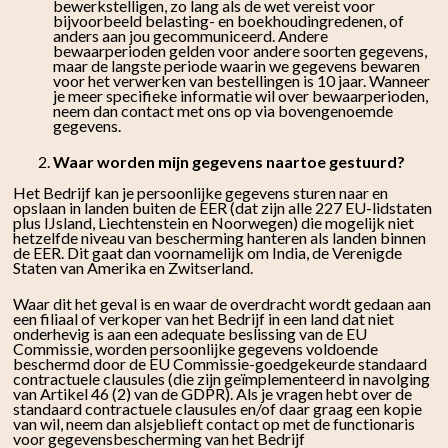
bewerkstelligen, zo lang als de wet vereist voor
bijvoorbeeld belasting- en boekhoudingredenen, of
anders aan jou gecommuniceerd. Andere
bewaarperioden gelden voor andere soorten gegevens,
maar de langste periode waarin we gegevens bewaren
voor het verwerken van bestellingen is 10 jaar. Wanneer
je meer specifieke informatie wil over bewaarperioden,
neem dan contact met ons op via bovengenoemde
gegevens.
Waar worden mijn gegevens naartoe gestuurd?
Het Bedrijf kan je persoonlijke gegevens sturen naar en
opslaan in landen buiten de EER (dat zijn alle 227 EU-lidstaten
plus IJsland, Liechtenstein en Noorwegen) die mogelijk niet
hetzelfde niveau van bescherming hanteren als landen binnen
de EER. Dit gaat dan voornamelijk om India, de Verenigde
Staten van Amerika en Zwitserland.
Waar dit het geval is en waar de overdracht wordt gedaan aan
een filiaal of verkoper van het Bedrijf in een land dat niet
onderhevig is aan een adequate beslissing van de EU
Commissie, worden persoonlijke gegevens voldoende
beschermd door de EU Commissie-goedgekeurde standaard
contractuele clausules (die zijn geïmplementeerd in navolging
van Artikel 46 (2) van de GDPR). Als je vragen hebt over de
standaard contractuele clausules en/of daar graag een kopie
van wil, neem dan alsjeblieft contact op met de functionaris
voor gegevensbescherming van het Bedrijf