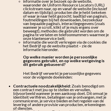
informatie over je bezoek op de website,
waaronder de Uniform Resource Locators (URL)
clickstream naar, op en vanaf de website (inclusief
datum en tijdstip); producten die je hebt bekeken
of waar je naar hebt gezocht; laadtijd van pagina’s,
foutmeldingen bij het downloaden, bezoekduur
van bepaalde pagina’s, interactiegegevens (zoals
wanneer je scrolt, klikt of je muis ergens over
beweegt), methodes die gebruikt worden om de
pagina te verlaten en telefoonnummers waarmee je
onze klantenservice belt;
informatie die wordt verkregen via de cookies die
het Bedrijf op de website plaatst – zie de
informatie hieronder.
Op welke manier worden je persoonlijke
gegevens gebruikt, en op welke wetgeving is
dit gebruik gebaseerd?
Het Bedrijf verwerkt je persoonlijke gegevens
voor de volgende doeleinden:
Contractuele noodzakelijkheid:
Zoals benodigd om
een contract met jou op te stellen en vervullen,
bijvoorbeeld wanneer je een aankoop doet. Dit omvat je
identiteit verifiëren, betalingen van je ontvangen, met je
communiceren, je service bieden en het regelen van de
levering of andere provisie van producten, erkenningen
of diensten.