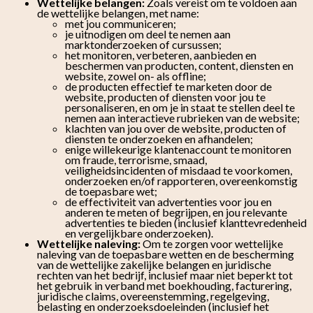
Wettelijke belangen:
Zoals vereist om te voldoen aan
de wettelijke belangen, met name:
met jou communiceren;
je uitnodigen om deel te nemen aan
marktonderzoeken of cursussen;
het monitoren, verbeteren, aanbieden en
beschermen van producten, content, diensten en
website, zowel on- als offline;
de producten effectief te marketen door de
website, producten of diensten voor jou te
personaliseren, en om je in staat te stellen deel te
nemen aan interactieve rubrieken van de website;
klachten van jou over de website, producten of
diensten te onderzoeken en afhandelen;
enige willekeurige klantenaccount te monitoren
om fraude, terrorisme, smaad,
veiligheidsincidenten of misdaad te voorkomen,
onderzoeken en/of rapporteren, overeenkomstig
de toepasbare wet;
de effectiviteit van advertenties voor jou en
anderen te meten of begrijpen, en jou relevante
advertenties te bieden (inclusief klanttevredenheid
en vergelijkbare onderzoeken).
Wettelijke naleving:
Om te zorgen voor wettelijke
naleving van de toepasbare wetten en de bescherming
van de wettelijke zakelijke belangen en juridische
rechten van het bedrijf, inclusief maar niet beperkt tot
het gebruik in verband met boekhouding, facturering,
juridische claims, overeenstemming, regelgeving,
belasting en onderzoeksdoeleinden (inclusief het