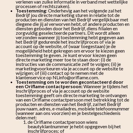
verlenen van zulke informatie in verband met wettelijke
processen of rechtszaken).
Toestemming
: Onderhevig aan het volgende zal het
Bedrijf jou directe marketing sturen in relatie tot de
producten en diensten van het Bedrijf vergelijkbaar met
diegene die jij al verworven hebt, of andere producten en
diensten geboden door het Bedrijf, diens filialen en
zorgvuldig geselecteerde partners. Dit wordt alleen
verzonden wanneer jij toestemming hebt gegeven aan
het Bedrijf gedurende het inschrijfproces of via je
account op de website, of (waar toegestaan) je de
mogelijkheid hebt gekregen om ervoor te kiezen geen
toestemming te geven. Je kunt ervoor kiezen geen
directe marketing meer toe te staan door: (i) de
instructies van de communicatie zelf te volgen; (ii) je
marketingvoorkeuren via je account op de website te
wijzigen; of (iii) contact op te nemen met de
klantenservice op NLinfo@oriflame.com.
Toestemming om te worden gecontacteerd door
een Oriflame contactpersoon:
Wanneer je tijdens het
inschrijfproces of via je account op de website
toestemming geeft om directe marketing te ontvangen
van een Oriflame contactpersoon met betrekking tot de
producten en diensten van het Bedrijf, zal het Bedrijf
jouw naam, adres, e-mailadres, mobiele telefoonnummer
(wanneer aan ons voorzien) en je bestelgeschiedenis
delen met:
de Oriflame contactpersoon wiens
beautyklantnummer je hebt opgegeven bij het
inschrijfproces; of