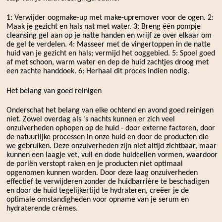
1: Verwijder oogmake-up met make-upremover voor de ogen. 2:
Maak je gezicht en hals nat met water. 3: Breng één pompje
cleansing gel aan op je natte handen en wrijf ze over elkaar om
de gel te verdelen. 4: Masseer met de vingertoppen in de natte
huid van je gezicht en hals; vermijd het ooggebied. 5: Spoel goed
af met schoon, warm water en dep de huid zachtjes droog met
een zachte handdoek. 6: Herhaal dit proces indien nodig.
Het belang van goed reinigen
Onderschat het belang van elke ochtend en avond goed reinigen
niet. Zowel overdag als 's nachts kunnen er zich veel
onzuiverheden ophopen op de huid - door externe factoren, door
de natuurlijke processen in onze huid en door de producten die
we gebruiken. Deze onzuiverheden zijn niet altijd zichtbaar, maar
kunnen een laagje vet, vuil en dode huidcellen vormen, waardoor
de poriën verstopt raken en je producten niet optimaal
opgenomen kunnen worden. Door deze laag onzuiverheden
effectief te verwijderen zonder de huidbarrière te beschadigen
en door de huid tegelijkertijd te hydrateren, creëer je de
optimale omstandigheden voor opname van je serum en
hydraterende crèmes.