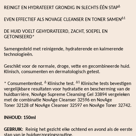
∆
REINIGT EN HYDRATEERT GRONDIG IN SLECHTS ÉÉN STAP
∆1
EVEN EFFECTIEF ALS NOVAGE CLEANSER EN TONER SAMEN
DE HUID VOELT GEHYDRATEERD, ZACHT, SOEPEL EN
GETONISEERD*
Samengesteld met reinigende, hydraterende en kalmerende
technologieën.
Geschikt voor de normale, droge, vette en gecombineerde huid.
Klinisch, consumenten en dermatologisch getest.
∆
∆1
* Consumententest.
Klinische test.
Klinische tests bevestigen
vergelijkbare resultaten voor hydratatie en bescherming van de
huidbarrière, NovAge Supreme Cleansing Gel 33894 vergeleken
met de combinatie NovAge Cleanser 32596 en NovAge
Toner 32128 of NovAge Cleanser 32597 en NovAge Toner 32742.
INHOUD: 150ml
GEBRUIK:
Reinig het gezicht elke ochtend en avond als de eerste
stap van je huidverzorgingsroutine.