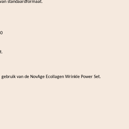
 van standaardformaat.
30
t.
j gebruik van de NovAge Ecollagen Wrinkle Power Set.