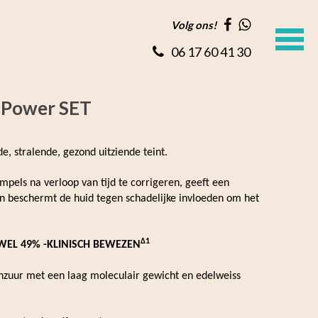
Volg ons!
06 17 60 41 30
 Power SET
, stralende, gezond uitziende teint.
pels na verloop van tijd te corrigeren, geeft een
en beschermt de huid tegen schadelijke invloeden om het
∆1
WEL 49% -KLINISCH BEWEZEN
nzuur met een laag moleculair gewicht en edelweiss