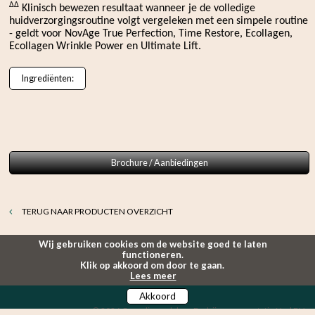
∆∆
Klinisch bewezen resultaat wanneer je de volledige
huidverzorgingsroutine volgt vergeleken met een simpele routine
- geldt voor NovAge True Perfection, Time Restore, Ecollagen,
Ecollagen Wrinkle Power en Ultimate Lift.
Ingrediënten:
Brochure / Aanbiedingen
TERUG NAAR PRODUCTEN OVERZICHT
Wij gebruiken cookies om de website goed te laten
functioneren.
Klik op akkoord om door te gaan.
Lees meer
Akkoord
© 2026
Gerealiseerd door Bedrijvenpresentatie Ned BV