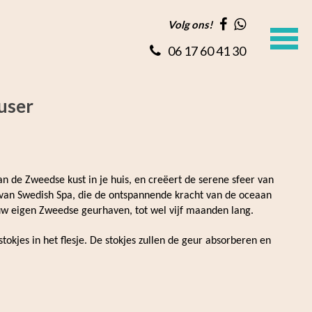
Volg ons!
06 17 60 41 30
user
n de Zweedse kust in je huis, en creëert de serene sfeer van
van Swedish Spa, die de ontspannende kracht van de oceaan
uw eigen Zweedse geurhaven, tot wel vijf maanden lang.
stokjes in het flesje. De stokjes zullen de geur absorberen en